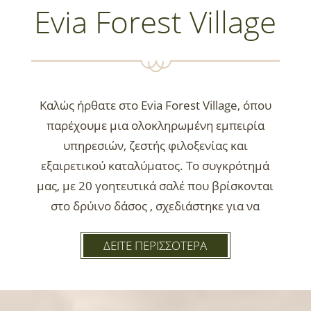
Evia Forest Village
Καλώς ήρθατε στο Evia Forest Village, όπου
παρέχουμε μια ολοκληρωμένη εμπειρία
υπηρεσιών, ζεστής φιλοξενίας και
εξαιρετικού καταλύματος. Το συγκρότημά
μας, με 20 γοητευτικά σαλέ που βρίσκονται
στο δρύινο δάσος , σχεδιάστηκε για να
προσφέρει μια αρμονική σύνθεση άνεσης και
ΔΕΙΤΕ ΠΕΡΙΣΣΟΤΕΡΑ
ιδιωτικότητας. Η εξαιρετική τοποθεσία, με
πανοραμική θέα στο Αιγαίο Πέλαγος και τα
νησιά Σκόπελο και Σκιάθο, θα σας εκπλήξει
κάθε στιγμη.