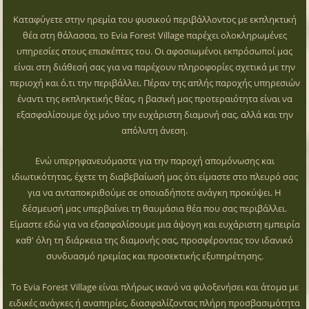
Καταφύγετε στην ηρεμία του φυσικού περιβάλλοντος με εκπληκτική
θέα στη θάλασσα, το Evia Forest Village παρέχει ολοκληρωμένες
υπηρεσίες στους επισκέπτες του. Οι αφοσιωμένοι εκπρόσωποί μας
είναι στη διάθεσή σας για να παρέχουν πληροφορίες σχετικά με την
περιοχή και ό,τι την περιβάλλει. Πέραν της απλής παροχής υπηρεσιών
έναντι της εκπληκτικής θέας, η βασική μας προτεραιότητα είναι να
εξασφαλίσουμε όχι μόνο την ευχάριστη διαμονή σας, αλλά και την
απόλυτη άνεση.
Ενώ υπερηφανευόμαστε για την παροχή απομόνωσης και
ιδιωτικότητας, έχετε τη διαβεβαίωσή μας ότι είμαστε στο πλευρό σας
για να ανταποκριθούμε σε οποιαδήποτε ανάγκη προκύψει. Η
δέσμευσή μας υπερβαίνει τη θαυμάσια θέα που σας περιβάλλει.
Είμαστε εδώ για να εξασφαλίσουμε μια άψογη και ευχάριστη εμπειρία
καθ' όλη τη διάρκεια της διαμονής σας, προσφέροντας τον ιδανικό
συνδυασμό ηρεμίας και προσεκτικής εξυπηρέτησης.
Το Evia Forest Village είναι πλήρως ικανό να φιλοξενήσει και άτομα με
ειδικές ανάγκες ή αναπηρίες, διασφαλίζοντας πλήρη προσβασιμότητα