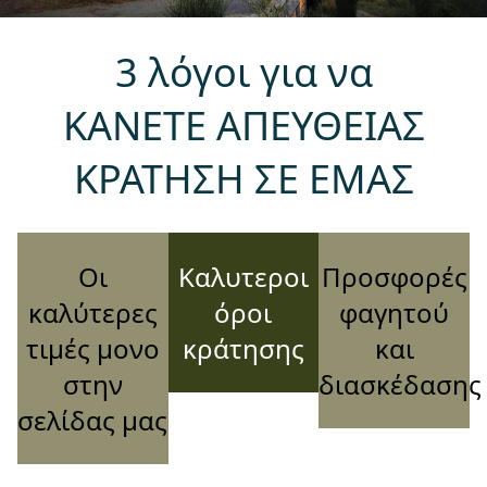
3 λόγοι για να
KANΕTE ΑΠΕΥΘΕΙΑΣ
ΚΡΑΤΗΣΗ ΣΕ ΕΜΑΣ
Οι
Καλυτεροι
Προσφορές
καλύτερες
όροι
φαγητού
τιμές μονο
κράτησης
και
στην
διασκέδασης
σελίδας μας