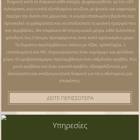
διαμονή κατά τη διάρκεια κάθε εποχής. ψυχαγωγηθείτε με την LED
Village υπόσχεται μια αξέχαστη απόδραση
τηλεόραση, ενώ η καλά εξοπλισμένη κουζίνα, με ψυγείο και καφετιέρα,
όπου κάθε λεπτομέρεια είναι προσεκτικά
παρέχει την άνεση στα χέρια σας. Η κομψά επιπλωμένη βεράντα σας
προσκαλεί να χαλαρώσετε και να απολαύσετε τη φυσική ομορφιά που
σχεδιασμένη για την άνεσή και την
σας περιβάλλει.. Με επιφάνεια 60 τετραγωνικά μέτρα, κάθε ξυλόσπιτο
ικανοποίησή σας.
φιλοξενεί έως 5 άτομα, προσφέροντας έναν καλά σχεδιασμένο χώρο.
Τα δωμάτια περιλαμβάνουν σαλόνι με τζάκι, τραπεζαρία, 2
υπνοδωμάτια και WC, δημιουργώντας έναν ευρύχωρο και φιλόξενο
χώρο. Οι κρεβατοκάμαρες περιλαμβάνουν ένα υπέρδιπλο κρεβάτι, δύο
μονά κρεβάτια και έναν καναπέ-κρεβάτι, εξασφαλίζοντας μια
ξεκούραστη και αναζωογονητική διαμονή για τους αξιότιμους μας
επισκέπτες.
ΔΕΙΤΕ ΠΕΡΙΣΣΟΤΕΡΑ
Υπηρεσίες