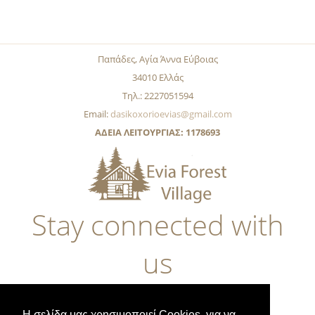
Παπάδες, Αγία Άννα Εύβοιας
34010 Ελλάς
Τηλ.: 2227051594
Email:
dasikoxorioevias@gmail.com
ΑΔΕΙΑ ΛΕΙΤΟΥΡΓΙΑΣ: 1178693
Stay connected with
us
Η σελίδα μας χρησιμοποιεί Cookies, για να