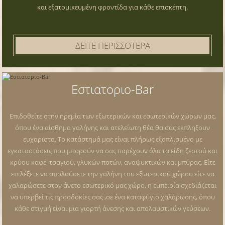
και εξατομικευμένη φροντίδα για κάθε επισκέπτη.
ΔΕΙΤΕ ΠΕΡΙΣΣΟΤΕΡΑ
Εστιατοριο-Bar
Επιδοθείτε στην ηρεμία των εξωτερικών και εσωτερικών χώρων μας,
όπου ένα αίσθημα γαλήνης και ατελείωτη θέα θα σας εκπληξουν
ευχαριστα. Το κατάστημά μας είναι πλήρως εξοπλισμένο με
εγκαταστάσεις που μπορούν να σας παρέχουν όλα τα είδη ζεστού και
κρύου καφέ, τσαγιού, γλυκών ποτών, αναψυκτικών και μπύρας. Είτε
επιλέξετε να απολαύσετε την γαλήνη του εξωτερικού χώρου είτε να
χαλαρώσετε στον άνετο εσωτερικό μας χώρο, η εμπειρία σχεδιάζεται
να υπερβεί τις προσδοκίες σας ,σε ένα καταφύγιο χαλάρωσης, όπου
κάθε στιγμή είναι μια γιορτή άνεσης και απολαυστικών γεύσεων.