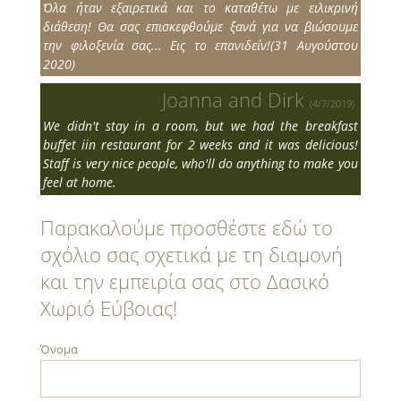
Όλα ήταν εξαιρετικά και το καταθέτω με ειλικρινή
διάθεση! Θα σας επισκεφθούμε ξανά για να βιώσουμε
την φιλοξενία σας... Εις το επανιδείν!(31 Αυγούστου
2020)
Joanna and Dirk
(4/7/2019)
We didn't stay in a room, but we had the breakfast
buffet iin restaurant for 2 weeks and it was delicious!
Staff is very nice people, who'll do anything to make you
feel at home.
Παρακαλούμε προσθέστε εδώ το
σχόλιο σας σχετικά με τη διαμονή
και την εμπειρία σας στο Δασικό
Χωριό Εύβοιας!
Όνομα