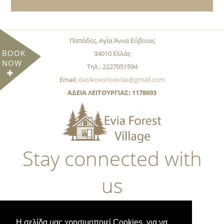
Παπάδες, Αγία Άννα Εύβοιας
BOOK
34010 Ελλάς
NOW
Τηλ.: 2227051594
Email:
dasikoxorioevias@gmail.com
ΑΔΕΙΑ ΛΕΙΤΟΥΡΓΙΑΣ: 1178693
Stay connected with
us
Η σελίδα μας χρησιμοποιεί Cookies, για να