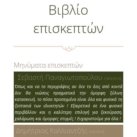
Βιβλίο
επισκεπτών
Μηνύματα επισκεπτών
Σεβαστή Παναγιωτοπούλου
(18/9/2015)
Όπως και να το περιγράψεις αν δεν το δεις από κοντά
δεν θα νιώσεις πραγματικά την όμορφη ξύλινη
κατασκευή, το πόσο προσεγμένα είναι όλα και φυσικά τη
ζεστασιά των ιδιοκτητών ! Εξαιρετικό σε ένα φυσικό
περιβάλλον και η καλύτερη επιλογή για ξεκούραση,
χαλάρωση και όμορφες στιγμές ! Ευχαριστούμε για όλα !
Δημήτριος Καλλιαντζής
(4/9/2016)