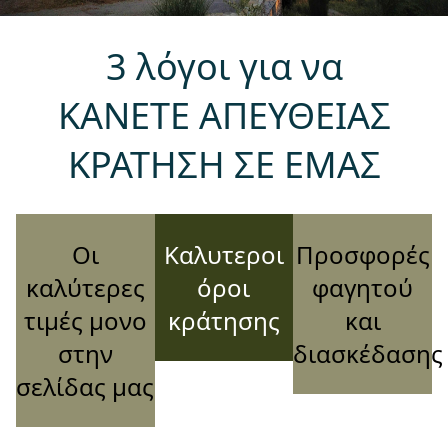
3 λόγοι για να
KANΕTE ΑΠΕΥΘΕΙΑΣ
ΚΡΑΤΗΣΗ ΣΕ ΕΜΑΣ
Οι
Καλυτεροι
Προσφορές
καλύτερες
όροι
φαγητού
τιμές μονο
κράτησης
και
στην
διασκέδασης
σελίδας μας